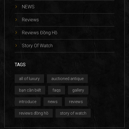
NEWS
Reviews
Reviews Đồng Hồ
Story Of Watch
TAGS
all of luxury
auctioned antique
bạn cần biết
faqs
gallery
introduce
news
reviews
reviews đồng hồ
story of watch