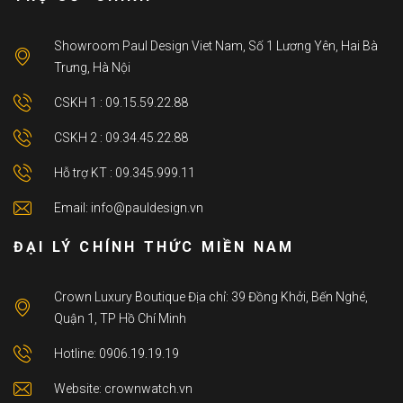
Showroom Paul Design Viet Nam, Số 1 Lương Yên, Hai Bà
Trưng, Hà Nội
CSKH 1 : 09.15.59.22.88
CSKH 2 : 09.34.45.22.88
Hỗ trợ KT : 09.345.999.11
Email: info@pauldesign.vn
ĐẠI LÝ CHÍNH THỨC MIỀN NAM
Crown Luxury Boutique Địa chỉ: 39 Đồng Khởi, Bến Nghé,
Quận 1, TP Hồ Chí Minh
Hotline: 0906.19.19.19
Website: crownwatch.vn