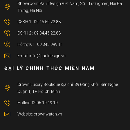
Showroom Paul Design Viet Nam, Số 1 Lương Yên, Hai Bà
Trưng, Hà Nội
CSKH 1 : 09.15.59.22.88
CSKH 2 : 09.34.45.22.88
Hỗ trợ KT : 09.345.999.11
Email: info@pauldesign.vn
ĐẠI LÝ CHÍNH THỨC MIỀN NAM
Crown Luxury Boutique Địa chỉ: 39 Đồng Khởi, Bến Nghé,
Quận 1, TP Hồ Chí Minh
Hotline: 0906.19.19.19
Website: crownwatch.vn