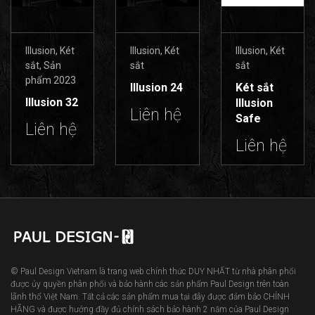
Illusion
,
Két
Illusion
,
Két
Illusion
,
Két
sắt
,
Sản
sắt
sắt
phẩm 2023
Illusion 24
Két sắt
Illusion 32
Illusion
Liên hệ
Safe
Liên hệ
Liên hệ
© Paul Design Vietnam là trang web chính thức DUY NHẤT từ nhà phân phối
được ủy quyền phân phối và bảo hành các sản phẩm Paul Design trên toàn
lãnh thổ Việt Nam. Tất cả các sản phẩm mua tại đây được đảm bảo CHÍNH
HÃNG và được hưởng đầy đủ chính sách bảo hành 2 năm của Paul Design