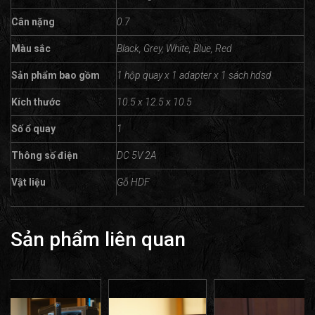
Cân nặng
0.7
Màu sắc
Black, Grey, White, Blue, Red
Sản phẩm bao gồm
1 hộp quay x 1 adapter x 1 sách hdsd
Kích thước
10.5 x 12.5 x 10.5
Số ổ quay
1
Thông số điện
DC 5V 2A
Vật liệu
Gỗ HDF
Sản phẩm liên quan