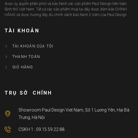
được ủy quyền phân phối và bảo hành các sản phẩm Paul Design trên toàn
lãnh thổ Việt Nam. Tất cả các sản phẩm mua tại đây được đảm bảo CHÍNH
HÃNG và được hưởng đầy đủ chính sách bảo hành 2 năm của Paul Design
TÀI KHOẢN
TÀI KHOẢN CỦA TÔI
THANH TOÁN
GIỎ HÀNG
TRỤ SỞ CHÍNH
Showroom Paul Design Viet Nam, Số 1 Lương Yên, Hai Bà
Trưng, Hà Nội
CSKH 1 : 09.15.59.22.88