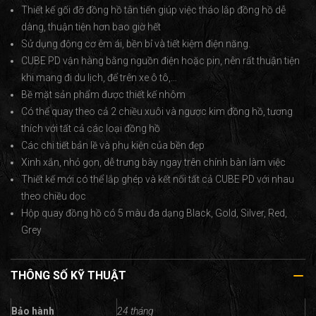
Thiết kế gối đỡ đồng hồ tân tiến giúp việc tháo lắp đồng hồ dễ
dàng, thuận tiện hơn bao giờ hết
Sử dụng động cơ êm ái, bền bỉ và tiết kiệm điện năng.
CUBE PD vận hàng bằng nguồn điện hoặc pin, nên rất thuận tiện
khi mang đi du lịch, để trên xe ô tô,…
Bề mặt sản phẩm được thiết kế nhôm
Có thể quay theo cả 2 chiều xuôi và ngược kim đồng hồ, tương
thích với tất cả các loại đồng hồ
Các chi tiết bản lề và phụ kiện của bền đẹp
Xinh xắn, nhỏ gọn, dễ trưng bày ngay trên chính bàn làm việc
Thiết kế mới có thể lắp ghép và kết nối tất cả CUBE PD với nhau
theo chiều dọc
Hộp quay đồng hồ có 5 màu đa dạng Black, Gold, Silver, Red,
Grey
THÔNG SỐ KỸ THUẬT
Bảo hành
24 tháng