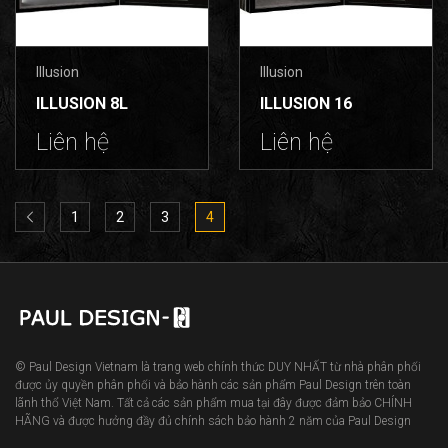
Illusion
Illusion
ILLUSION 8L
ILLUSION 16
Liên hệ
Liên hệ
1
2
3
4
© Paul Design Vietnam là trang web chính thức DUY NHẤT từ nhà phân phối
được ủy quyền phân phối và bảo hành các sản phẩm Paul Design trên toàn
lãnh thổ Việt Nam. Tất cả các sản phẩm mua tại đây được đảm bảo CHÍNH
HÃNG và được hưởng đầy đủ chính sách bảo hành 2 năm của Paul Design